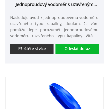
Jednoproudový vodoměr s uzavřeným
typem kapaliny
Následuje úvod k jednoproudovému vodoměru
uzavřeného typu kapaliny, doufám, že vám
pomůžu lépe porozumět jednoproudovému
vodoměru uzavřeného typu kapaliny. Vítáme
nové i staré zákazníky, aby s námi i nadále
spolupracovali a společně vytvořili lepší
Přečtěte si více
Odeslat dotaz
budoucnost!