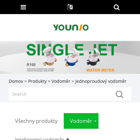
Domov
>
Produkty
>
Vodoměr
> Jednoproudový vodoměr
Všechny produkty
Vodoměr
Inteligentní vodoměr