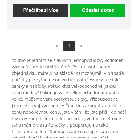
Přečtěte si více
Odeslat dotaz
<
1
>
Younio je jedním ze slavných Jednoproudový vodoměr
výrobců a dodavatelů v Číně. Pokud nyní zadám
objednávku, máte ji na skladě? samozřejmě! V případě
potřeby poskytneme nejen bezplatné vzorky, ale také
ceníky a nabídky. Pokud chci velkoobchodně, jakou
cenu mi dáš? Pokud je vaše velkoobchodní množství
velké, můžeme vám poskytnout slevy. Přizpůsobené
{klíčové slovo} vyrobené v Číně lze zakoupit za nízkou
cenu nebo levnou cenu. Jste vítáni, že jste přišli do naší
továrny koupit slevu Jednoproudový vodoměr. Kromě
toho máme vlastní značky a podporujeme také
hromadné balení. Spolupracujte navzájem, abychom
vytvořili lepší budoucnost a vzájemný prospěch.