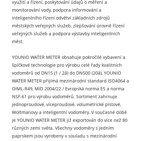
využití a řízení, poskytování údajů o měření a
monitorování vody, podpora informování a
inteligentního řízení odvětví základních zdrojů
městských veřejných služeb, zlepšování úrovně řízení
veřejných služeb a podpora výstavby inteligentních
měst.
YOUNIO WATER METER obsahuje pokročilé vybavení a
špičkové technologie pro výrobu celé řady kvalitních
vodoměrů od DN15 (1 / 2â) do DN500 (20â), YOUNIO
WATER METER přijímá mezinárodní standard ISO4064 a
OIML-R49, MID 2004/22 / Evropská norma ES a norma
NSF-61 pro výrobu vodoměrů. Sortiment zahrnuje
jednoproudové, víceproudové, volumetrické pístové,
Woltmanovy a inteligentní vodoměry. V současné době
je YOUNIO WATER METER již exportován do více než 80
různých zemí světa. Všechny vodoměry s jedním
paprskem jsou vyrobeny v souladu s mezinárodní