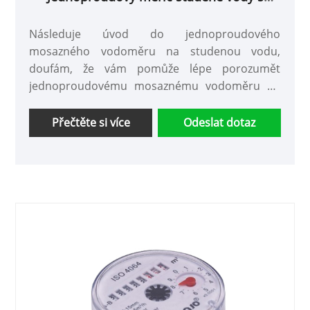
mosazným tělem
Následuje úvod do jednoproudového
mosazného vodoměru na studenou vodu,
doufám, že vám pomůže lépe porozumět
jednoproudovému mosaznému vodoměru na
studenou vodu. Vítáme nové i staré zákazníky,
aby s námi i nadále spolupracovali a společně
Přečtěte si více
Odeslat dotaz
vytvořili lepší budoucnost!