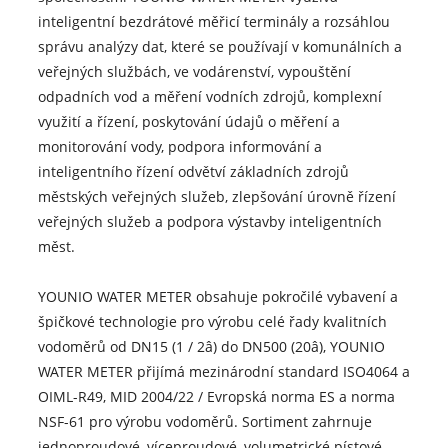
inteligentní bezdrátové měřicí terminály a rozsáhlou
správu analýzy dat, které se používají v komunálních a
veřejných službách, ve vodárenství, vypouštění
odpadních vod a měření vodních zdrojů, komplexní
využití a řízení, poskytování údajů o měření a
monitorování vody, podpora informování a
inteligentního řízení odvětví základních zdrojů
městských veřejných služeb, zlepšování úrovně řízení
veřejných služeb a podpora výstavby inteligentních
měst.
YOUNIO WATER METER obsahuje pokročilé vybavení a
špičkové technologie pro výrobu celé řady kvalitních
vodoměrů od DN15 (1 / 2â) do DN500 (20â), YOUNIO
WATER METER přijímá mezinárodní standard ISO4064 a
OIML-R49, MID 2004/22 / Evropská norma ES a norma
NSF-61 pro výrobu vodoměrů. Sortiment zahrnuje
jednoproudové, víceproudové, volumetrické pístové,