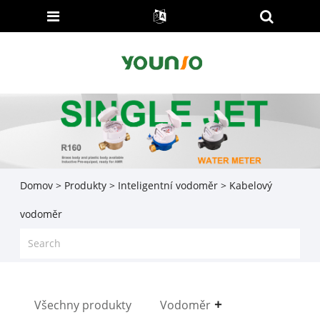
Domov
>
Produkty
>
Inteligentní vodoměr
> Kabelový
vodoměr
Všechny produkty
Vodoměr