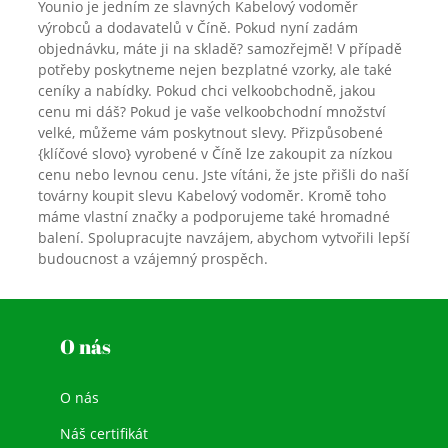
Younio je jedním ze slavných Kabelový vodoměr
výrobců a dodavatelů v Číně. Pokud nyní zadám
objednávku, máte ji na skladě? samozřejmě! V případě
potřeby poskytneme nejen bezplatné vzorky, ale také
ceníky a nabídky. Pokud chci velkoobchodně, jakou
cenu mi dáš? Pokud je vaše velkoobchodní množství
velké, můžeme vám poskytnout slevy. Přizpůsobené
{klíčové slovo} vyrobené v Číně lze zakoupit za nízkou
cenu nebo levnou cenu. Jste vítáni, že jste přišli do naší
továrny koupit slevu Kabelový vodoměr. Kromě toho
máme vlastní značky a podporujeme také hromadné
balení. Spolupracujte navzájem, abychom vytvořili lepší
budoucnost a vzájemný prospěch.
O nás
O nás
Náš certifikát