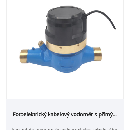
Fotoelektrický kabelový vodoměr s přímým
odečtem
Následuje úvod do fotoelektrického kabelového