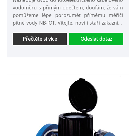
vodoměru s přímým odečtem, doufám, že vám
pomůžeme lépe porozumět přímému měřiči
pitné vody NB-IOT. Vítejte, noví i staří zákazníci,
abyste s námi i nadále spolupracovali, abychom
společně vytvořili lepší budoucnost!
Přečtěte si více
Odeslat dotaz