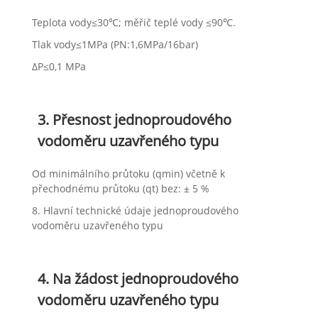
Teplota vody≤30℃; měřič teplé vody ≤90℃.
Tlak vody≤1MPa (PN:1,6MPa/16bar)
ΔP≤0,1 MPa
3. Přesnost jednoproudového
vodoměru uzavřeného typu
Od minimálního průtoku (qmin) včetně k
přechodnému průtoku (qt) bez: ± 5 %
8. Hlavní technické údaje jednoproudového
vodoměru uzavřeného typu
4. Na žádost jednoproudového
vodoměru uzavřeného typu