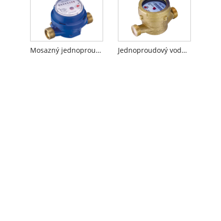
Mosazný jednoproudový vodoměr
Jednoproudový vodoměr mokrého typu