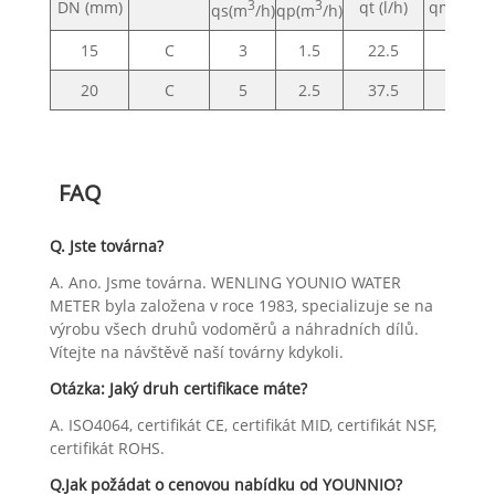
DN (mm)
3
3
qt (l/h)
qmin(l/h
qs(m
/h)
qp(m
/h)
15
C
3
1.5
22.5
15
20
C
5
2.5
37.5
25
FAQ
Q. Jste továrna?
A. Ano. Jsme továrna. WENLING YOUNIO WATER
METER byla založena v roce 1983, specializuje se na
výrobu všech druhů vodoměrů a náhradních dílů.
Vítejte na návštěvě naší továrny kdykoli.
Otázka: Jaký druh certifikace máte?
A. ISO4064, certifikát CE, certifikát MID, certifikát NSF,
certifikát ROHS.
Q.Jak požádat o cenovou nabídku od YOUNNIO?