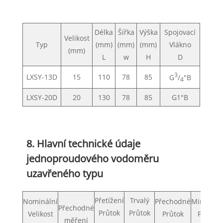
Délka
Šířka
Výška
Spojovací
Velikost
Typ
(mm)
(mm)
(mm)
Vlákno
(mm)
L
w
H
D
3
LXSY-13D
15
110
78
85
G
/
"B
4
LXSY-20D
20
130
78
85
G1"B
8. Hlavní technické údaje
jednoproudového vodoměru
uzavřeného typu
Přetížení
Trvalý
Nominální
Přechodné
Minimáln
Přechodné
Průtok
Průtok
Velikost
Průtok
Průtok
měření