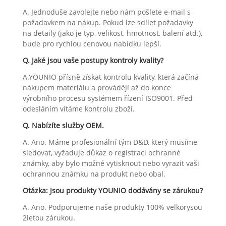
A. Jednoduše zavolejte nebo nám pošlete e-mail s
požadavkem na nákup. Pokud lze sdílet požadavky
na detaily (jako je typ, velikost, hmotnost, balení atd.),
bude pro rychlou cenovou nabídku lepší.
Q. Jaké jsou vaše postupy kontroly kvality?
A.YOUNIO přísně získat kontrolu kvality, která začíná
nákupem materiálu a provádějí až do konce
výrobního procesu systémem řízení ISO9001. Před
odesláním vítáme kontrolu zboží.
Q. Nabízíte služby OEM.
A. Ano. Máme profesionální tým D&D, který musíme
sledovat, vyžaduje důkaz o registraci ochranné
známky, aby bylo možné vytisknout nebo vyrazit vaši
ochrannou známku na produkt nebo obal.
Otázka: Jsou produkty YOUNIO dodávány se zárukou?
A. Ano. Podporujeme naše produkty 100% velkorysou
2letou zárukou.