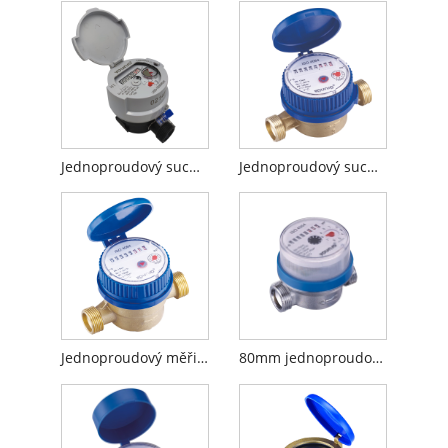
Jednoproudový suchý vodoměr (s měděným skleněným registrem)
Jednoproudový suchý vodoměr na studenou vodu
Jednoproudový měřič studené vody s mosazným tělem
80mm jednoproudový suchý číselník vodoměr