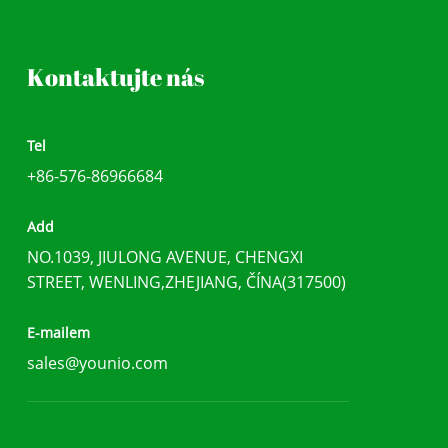
Kontaktujte nás
Tel
+86-576-86966684
Add
NO.1039, JIULONG AVENUE, CHENGXI
STREET, WENLING,ZHEJIANG, ČÍNA(317500)
E-mailem
sales@younio.com