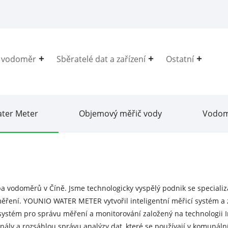
í vodoměr
Sběratelé dat a zařízení
Ostatní
ater Meter
Objemový měřič vody
Vodom
ba vodoměrů v Číně. Jsme technologicky vyspělý podnik se speciali
ěření. YOUNIO WATER METER vytvořil inteligentní měřicí systém a zí
ystém pro správu měření a monitorování založený na technologii I
ály a rozsáhlou správu analýzy dat, které se používají v komunální