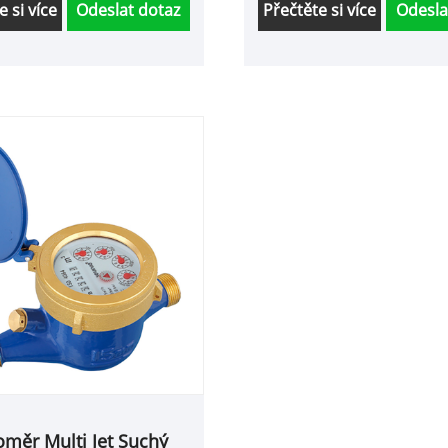
nabídneme nejlepší popr
e si více
Odeslat dotaz
Přečtěte si více
Odesla
servis a včasné dodání.
měr Multi Jet Suchý