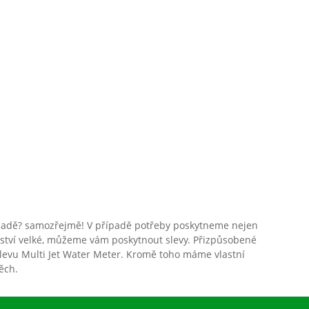
skladě? samozřejmě! V případě potřeby poskytneme nejen
žství velké, můžeme vám poskytnout slevy. Přizpůsobené
t slevu Multi Jet Water Meter. Kromě toho máme vlastní
ěch.