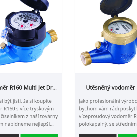
ěr R160 Multi Jet Dry
Utěsněný vodoměr 
Dial
Multi Jet Semiliqui
 být jisti, že si koupíte
Jako profesionální výrob
schválením MI
 R160 s více tryskovým
bychom vám rádi poskytl
číselníkem z naší továrny
víceproudový vodoměr R
m nabídneme nejlepší
polokapalný, se středním
jní servis a včasné
schválením. A my vám