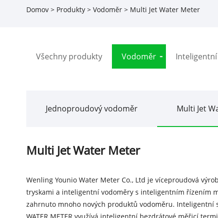
Domov
>
Produkty
>
Vodoměr
> Multi Jet Water Meter
Všechny produkty
Vodoměr
Inteligentn
Jednoproudový vodoměr
Multi Jet W
Multi Jet Water Meter
Wenling Younio Water Meter Co., Ltd je víceproudová výro
tryskami a inteligentní vodoměry s inteligentním řízením m
zahrnuto mnoho nových produktů vodoměru. Inteligentní s
WATER METER využívá inteligentní bezdrátové měřicí termin