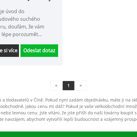
je úvod do
udového suchého
u, doufám, že vám
 lépe porozumět
oudovému suchému
u. Vítáme nové i staré
e si více
Odeslat dotaz
y, aby s námi i nadále
acovali a společně
i lepší budoucnost!.
<
1
>
ců a dodavatelů v Číně. Pokud nyní zadám objednávku, máte ji na 
velkoobchodně, jakou cenu mi dáš? Pokud je vaše velkoobchodní mno
 nebo levnou cenu. Jste vítáni, že jste přišli do naší továrny koupi
e navzájem, abychom vytvořili lepší budoucnost a vzájemný prosp