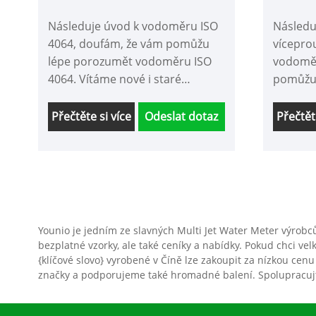
Následuje úvod k vodoměru ISO
Následu
4064, doufám, že vám pomůžu
vícepro
lépe porozumět vodoměru ISO
vodoměr
4064. Vítáme nové i staré
pomůžu
zákazníky, aby s námi i nadále
vícepr
spolupracovali a společně
vodoměr
Přečtěte si více
Odeslat dotaz
Přečtět
vytvořili lepší budoucnost!
zákazník
spolupr
vytvořil
Younio je jedním ze slavných Multi Jet Water Meter výrob
bezplatné vzorky, ale také ceníky a nabídky. Pokud chci 
{klíčové slovo} vyrobené v Číně lze zakoupit za nízkou cenu
značky a podporujeme také hromadné balení. Spolupracujt