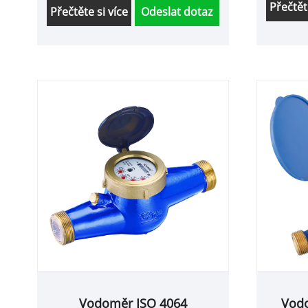
dodání.
Přečtět
poprodejní servis a včasné
Přečtěte si více
Odeslat dotaz
dodání.
Vodoměr ISO 4064
Vodo