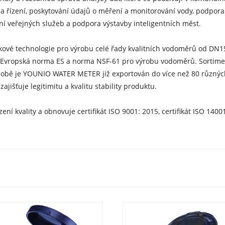
a řízení, poskytování údajů o měření a monitorování vody, podpora 
ní veřejných služeb a podpora výstavby inteligentních měst.
vé technologie pro výrobu celé řady kvalitních vodoměrů od DN1
 Evropská norma ES a norma NSF-61 pro výrobu vodoměrů. Sortimen
 době je YOUNIO WATER METER již exportován do více než 80 různý
išťuje legitimitu a kvalitu stability produktu.
vality a obnovuje certifikát ISO 9001: 2015, certifikát ISO 14001: 