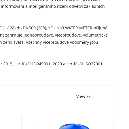
informování a inteligentního řízení odvětví základních
5 (1 / 2â) do DN500 (20â), YOUNIO WATER METER přijímá
t zahrnuje jednoproudové, víceproudové, volumetrické
ch zemí světa. Všechny víceproudové vodoměry jsou
2015, certifikát ISO45001: 2020 a certifikát ISO27001:
View as