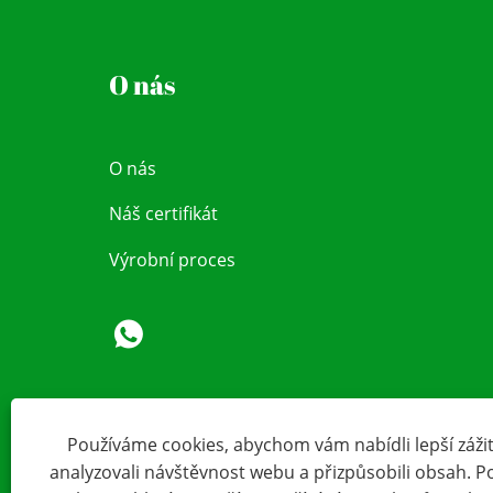
O nás
O nás
Náš certifikát
Výrobní proces
Používáme cookies, abychom vám nabídli lepší zážite
analyzovali návštěvnost webu a přizpůsobili obsah. 