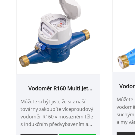
Vodom
Vodoměr R160 Multi Jet
Suchý typ v mosazném těle s
Můžete si
Můžete si být jisti, že si z naší
indukčním předvybaveným
vodoměr
továrny zakoupíte víceproudový
suchým 
vodoměr R160 v mosazném těle
a my vá
s indukčním předvybavením a
poprode
my vám nabídneme nejlepší