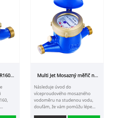
R160
Multi Jet Mosazný měřič na
d se
studenou vodu
ce
Následuje úvod do
D
i
víceproudového mosazného
160,
vodoměru na studenou vodu,
doufám, že vám pomůžu lépe
porozumět víceproudovému