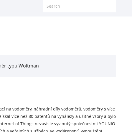
ěr typu Woltman
zací na vodoměry, náhradní díly vodoměrů, vodoměry s více
skal více než 80 patentů na vynálezy a užitné vzory a bylo
nternet of Things nezávisle vyvinutý společnostmi YOUNIO
ch a veřejných službách, ve vodárenství, vypouštění