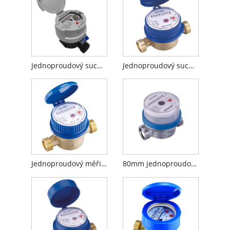
Jednoproudový suchý vodoměr (s měděným skleněným registrem)
Jednoproudový suchý vodoměr na studenou vodu
Jednoproudový měřič studené vody s mosazným tělem
80mm jednoproudový suchý číselník vodoměr