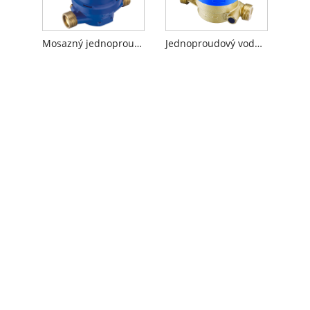
Mosazný jednoproudový vodoměr
Jednoproudový vodoměr s uzavřeným typem kapaliny