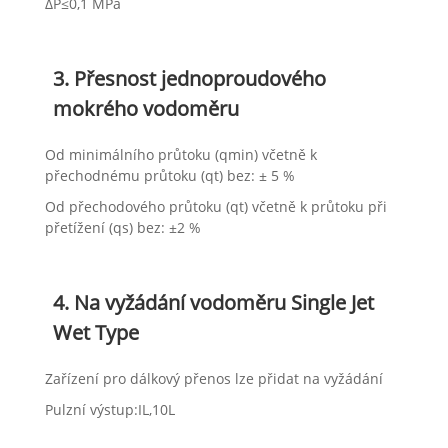
ΔP≤0,1 MPa
3. Přesnost jednoproudového
mokrého vodoměru
Od minimálního průtoku (qmin) včetně k
přechodnému průtoku (qt) bez: ± 5 %
Od přechodového průtoku (qt) včetně k průtoku při
přetížení (qs) bez: ±2 %
4. Na vyžádání vodoměru Single Jet
Wet Type
Zařízení pro dálkový přenos lze přidat na vyžádání
Pulzní výstup:IL,10L