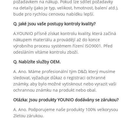
požadavkem na nákup. Pokud lze sdílet požadavky
na detaily (jako je typ, velikost, hmotnost, balení atd.),
bude pro rychlou cenovou nabídku lepší.
Q. Jaké jsou vaše postupy kontroly kvality?
A.YOUNIO přísně získat kontrolu kvality, která začíná
nákupem materiálu a provádějí až do konce
výrobního procesu systémem řízení ISO9001. Před
odesláním vítáme kontrolu zboží.
Q. Nabízíte služby OEM.
A. Ano. Máme profesionální tým D&D, který musíme
sledovat, vyžaduje důkaz o registraci ochranné
známky, aby bylo možné vytisknout nebo vyrazit vaši
ochrannou známku na produkt nebo obal.
Otázka: Jsou produkty YOUNIO dodávány se zárukou?
A. Ano. Podporujeme naše produkty 100% velkorysou
2letou zárukou.