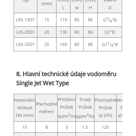
(mm)
L
w
H
D
3
LXS-13D1
15
110
80
86
G
/
"B
4
LXS-20D1
20
130
80
86
G1"B
1
LXS-25D1
25
160
80
86
G1
/
"B
4
8. Hlavní technické údaje vodoměru
Single Jet Wet Type
Přetížení
Trvalý
Nominální
Přechodné
Minimáln
Přechodné
Průtok
Průtok
Velikost
Průtok
Průtok
měření
DN (mm)
3
3
qt (l/h)
qmin(l/h
qs(m
/h)
qp(m
/h)
15
B
3
1.5
120
30