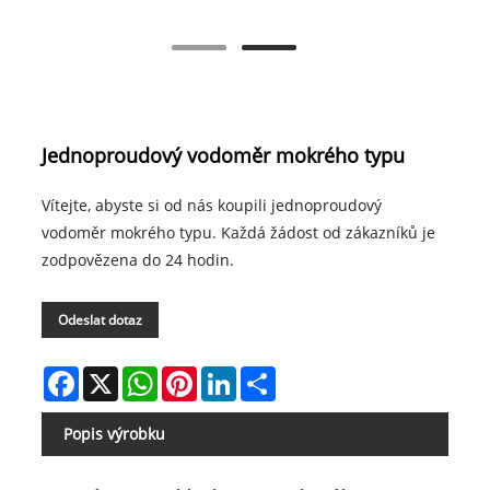
Jednoproudový vodoměr mokrého typu
Vítejte, abyste si od nás koupili jednoproudový
vodoměr mokrého typu. Každá žádost od zákazníků je
zodpovězena do 24 hodin.
Odeslat dotaz
Facebook
X
WhatsApp
Pinterest
LinkedIn
Share
Popis výrobku