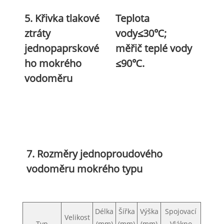
5. Křivka tlakové
Teplota
ztráty
vody≤30℃;
jednopaprskové
měřič teplé vody
ho mokrého
≤90℃.
vodoměru
7. Rozměry jednoproudového
vodoměru mokrého typu
Délka
Šířka
Výška
Spojovací
Velikost
Typ
(mm)
(mm)
(mm)
Vlákno