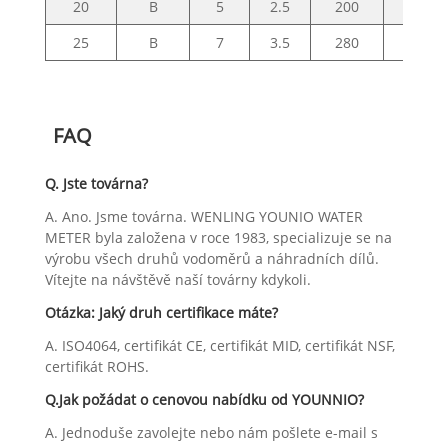
20
B
5
2.5
200
50
25
B
7
3.5
280
70
FAQ
Q. Jste továrna?
A. Ano. Jsme továrna. WENLING YOUNIO WATER
METER byla založena v roce 1983, specializuje se na
výrobu všech druhů vodoměrů a náhradních dílů.
Vítejte na návštěvě naší továrny kdykoli.
Otázka: Jaký druh certifikace máte?
A. ISO4064, certifikát CE, certifikát MID, certifikát NSF,
certifikát ROHS.
Q.Jak požádat o cenovou nabídku od YOUNNIO?
A. Jednoduše zavolejte nebo nám pošlete e-mail s