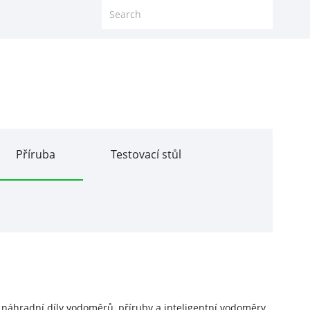
Příruba
Testovací stůl
, náhradní díly vodoměrů, příruby a inteligentní vodoměry