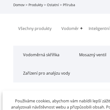
Domov
>
Produkty
>
Ostatní
> Příruba
Všechny produkty
Vodoměr
Inteligentn
Vodoměrná skříňka
Mosazný ventil
Zařízení pro analýzu vody
Příruba
Používáme cookies, abychom vám nabídli lepší zážite
analyzovali návštěvnost webu a přizpůsobili obsah. 
Wenling Younio Water Meter Co., Ltd je výroba příruby v Č