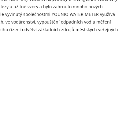
álezy a užitné vzory a bylo zahrnuto mnoho nových
visle vyvinutý společnostmi YOUNIO WATER METER využívá
ách, ve vodárenství, vypouštění odpadních vod a měření
ního řízení odvětví základních zdrojů městských veřejných
5 (1 / 2â) do DN500 (20â), YOUNIO WATER METER přijímá
t zahrnuje jednoproudové, víceproudové, volumetrické
 zemí světa. Všechny příruby jsou vyráběny v souladu s
2015, certifikát ISO45001: 2020 a certifikát ISO27001:
View as