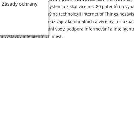
.
Zásady ochrany
il inteligentní měřicí systém a získal více než 80 patentů na vyn
í a monitorování založený na technologii Internet of Things nezá
vu analýzy dat, které se používají v komunálních a veřejných služb
ajů o měření a monitorování vody, podpora informování a inteligent
a výstavby inteligentních měst.
vé technologie pro výrobu celé řady kvalitních vodoměrů od DN1
 Evropská norma ES a norma NSF-61 pro výrobu vodoměrů. Sortimen
době je YOUNIO WATER METER již exportován do více než 80 různých
valitu stability produktu.
vality a obnovuje certifikát ISO 9001: 2015, certifikát ISO 14001: 