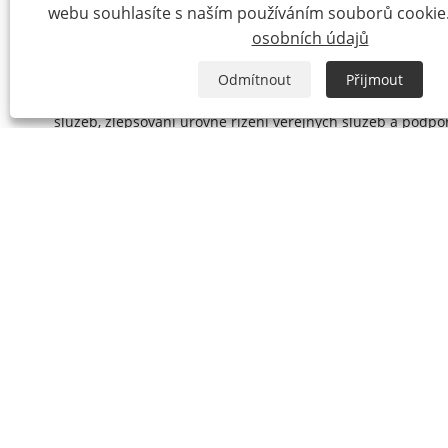
webu souhlasíte s naším používáním souborů cookie
s inteligentním řízením měření. YOUNIO WATER METER vytvoř
osobních údajů
produktů vodoměru. Inteligentní systém pro správu měřen
inteligentní bezdrátové měřicí terminály a rozsáhlou sprá
Odmítnout
Přijmout
vodních zdrojů, komplexní využití a řízení, poskytování úd
služeb, zlepšování úrovně řízení veřejných služeb a podpor
YOUNIO WATER METER obsahuje pokročilé vybavení a špičko
mezinárodní standard ISO4064 a OIML-R49, MID 2004/22 /
pístové, Woltmanovy a inteligentní vodoměry. V současné 
mezinárodní normou ISO 4064, která zajišťuje legitimitu a k
YOUNIO WATER METER pokračuje ve zlepšování systému řízení k
2013.