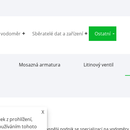
í vodoměr
Sběratelé dat a zařízení
Ostatní
Mosazná armatura
Litinový ventil
X
k z prohlížení,
Používáním tohoto
íně. Jsme technologicky vyspělý podnik se specializací na vodoměry