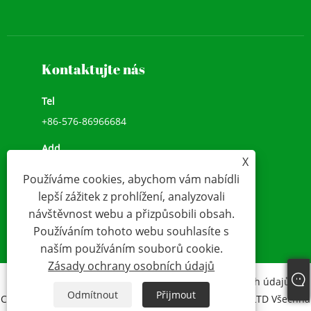
Kontaktujte nás
Tel
+86-576-86966684
Add
X
NO.1039, JIULONG AVENUE, CHENGXI STREET,
Používáme cookies, abychom vám nabídli
WENLING,ZHEJIANG, ČÍNA(317500)
lepší zážitek z prohlížení, analyzovali
E-mailem
návštěvnost webu a přizpůsobili obsah.
Používáním tohoto webu souhlasíte s
sales@younio.com
naším používáním souborů cookie.
Zásady ochrany osobních údajů
Links
Sitemap
RSS
XML
Zásady ochrany osobních údajů
Odmítnout
Přijmout
Copyright 2020 WENLING YOUNIO WATER METER CO., LTD Všechna