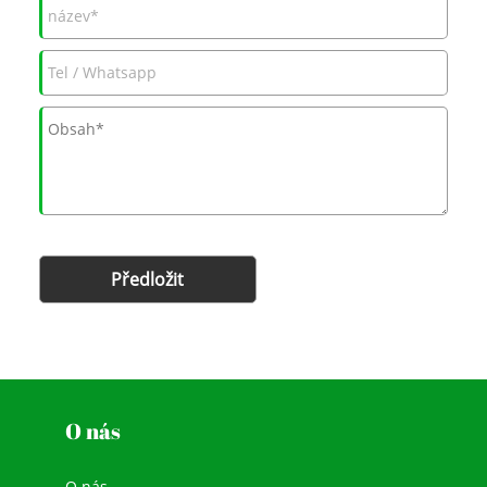
Předložit
O nás
O nás