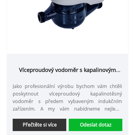
Víceproudový vodoměr s kapalinovým
uzavřením s předem vybaveným
indukčním zařízením
Jako profesionální výrobu bychom vám chtěli
poskytnout víceproudový kapalinotěsný
vodoměr s předem vybaveným indukčním
zařízením. A my vám nabídneme nejlepší
poprodejní servis a včasné dodání.
Přečtěte si více
Odeslat dotaz