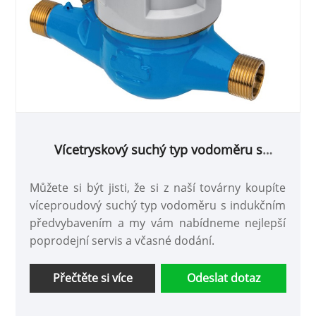
Vícetryskový suchý typ vodoměru s
indukčním předvybaveným se schválením
MID
Můžete si být jisti, že si z naší továrny koupíte
víceproudový suchý typ vodoměru s indukčním
předvybavením a my vám nabídneme nejlepší
poprodejní servis a včasné dodání.
Přečtěte si více
Odeslat dotaz