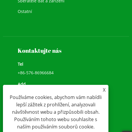
Sběratelé dat a zařízení
Ostatní
Kontaktujte nás
Tel
+86-576-86966684
Add
X
NO.1039, JIULONG AVENUE, CHENGXI STREET,
Používáme cookies, abychom vám nabídli
WENLING,ZHEJIANG, ČÍNA(317500)
lepší zážitek z prohlížení, analyzovali
E-mailem
návštěvnost webu a přizpůsobili obsah.
Používáním tohoto webu souhlasíte s
sales@younio.com
naším používáním souborů cookie.