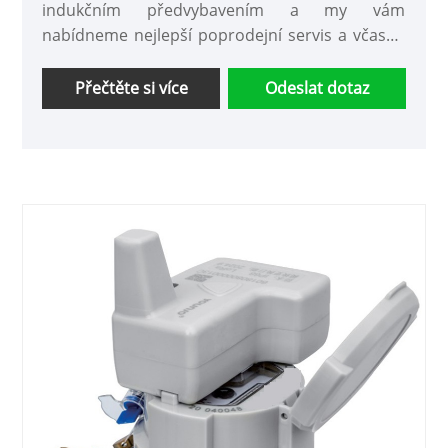
indukčním předvybavením a my vám
nabídneme nejlepší poprodejní servis a včasné
dodání.
Přečtěte si více
Odeslat dotaz