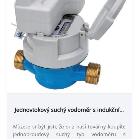
Jednovtokový suchý vodoměr s indukčním
předvybaveným
Můžete si být jisti, že si z naší továrny koupíte
jednoproudový suchý typ vodoměru s