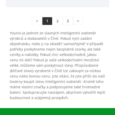
<
1
2
3
>
Younio je jedním ze slavných Inteligentní vodoměr
výrobců a dodavatelů v Číně. Pokud nyní zadám
objednávku, máte ji na skladě? samozřejmě! V případě
potřeby poskytneme nejen bezplatné vzorky, ale také
ceníky a nabídky. Pokud chci velkoobchodně, jakou
cenu mi dáš? Pokud je vaše velkoobchodní množství
velké, můžeme vám poskytnout slevy. Přizpůsobené
{klíčové slovo} vyrobené v Číně lze zakoupit za nízkou
cenu nebo levnou cenu. Jste vítáni, že jste přišli do naší
továrny koupit slevu Inteligentní vodoměr. Kromě toho
máme vlastní značky a podporujeme také hromadné
balení. Spolupracujte navzájem, abychom vytvořili lepší
budoucnost a vzájemný prospěch.