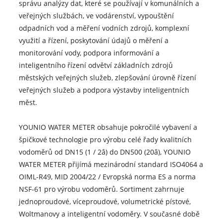
správu analýzy dat, které se používají v komunálních a
veřejných službách, ve vodárenství, vypouštění
odpadních vod a měření vodních zdrojů, komplexní
využití a řízení, poskytování údajů o měření a
monitorování vody, podpora informování a
inteligentního řízení odvětví základních zdrojů
městských veřejných služeb, zlepšování úrovně řízení
veřejných služeb a podpora výstavby inteligentních
měst.
YOUNIO WATER METER obsahuje pokročilé vybavení a
špičkové technologie pro výrobu celé řady kvalitních
vodoměrů od DN15 (1 / 2â) do DN500 (20â), YOUNIO
WATER METER přijímá mezinárodní standard ISO4064 a
OIML-R49, MID 2004/22 / Evropská norma ES a norma
NSF-61 pro výrobu vodoměrů. Sortiment zahrnuje
jednoproudové, víceproudové, volumetrické pístové,
Woltmanovy a inteligentní vodoměry. V současné době