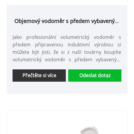
Objemový vodoměr s předem vybaveným
indukčním zařízením
Jako profesionální volumetrický vodoměr s
předem připravenou induktivní výrobou si
můžete být jisti, že si z naší továrny koupíte
volumetrický vodoměr s předem vybaveným
indukčním zařízením a my vám nabídneme
nejlepší poprodejní servis a včasné dodání.
Přečtěte si více
Odeslat dotaz