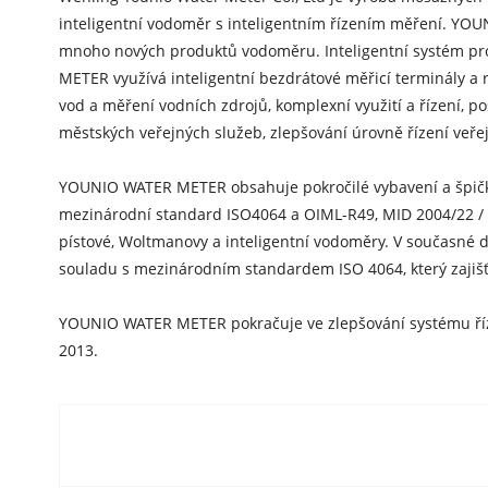
inteligentní vodoměr s inteligentním řízením měření. YOUN
mnoho nových produktů vodoměru. Inteligentní systém pro
METER využívá inteligentní bezdrátové měřicí terminály a 
vod a měření vodních zdrojů, komplexní využití a řízení, p
městských veřejných služeb, zlepšování úrovně řízení veře
YOUNIO WATER METER obsahuje pokročilé vybavení a špičko
mezinárodní standard ISO4064 a OIML-R49, MID 2004/22 /
pístové, Woltmanovy a inteligentní vodoměry. V současné
souladu s mezinárodním standardem ISO 4064, který zajišťuj
YOUNIO WATER METER pokračuje ve zlepšování systému řízení k
2013.