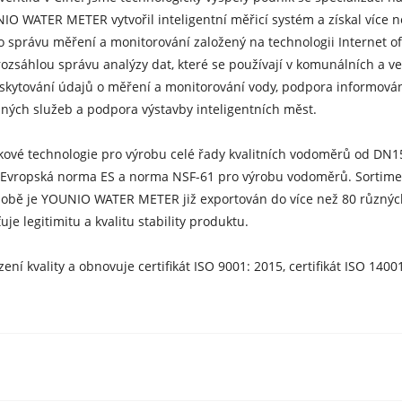
IO WATER METER vytvořil inteligentní měřicí systém a získal více n
 správu měření a monitorování založený na technologii Internet o
rozsáhlou správu analýzy dat, které se používají v komunálních a v
oskytování údajů o měření a monitorování vody, podpora informování
jných služeb a podpora výstavby inteligentních měst.
vé technologie pro výrobu celé řady kvalitních vodoměrů od DN1
 Evropská norma ES a norma NSF-61 pro výrobu vodoměrů. Sortimen
 době je YOUNIO WATER METER již exportován do více než 80 různýc
e legitimitu a kvalitu stability produktu.
vality a obnovuje certifikát ISO 9001: 2015, certifikát ISO 14001: 