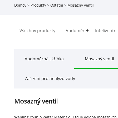
Domov
>
Produkty
>
Ostatní
> Mosazný ventil
Všechny produkty
Vodoměr
Inteligentn
Vodoměrná skříňka
Mosazný ventil
Zařízení pro analýzu vody
Mosazný ventil
Wenling Younio Water Meter Co., Ltd je výroba mosazných v