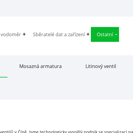
í vodoměr
Sběratelé dat a zařízení
Ostatní
Mosazná armatura
Litinový ventil
entilů v Číně. Jsme technologicky vyspělý podnik se specializací n