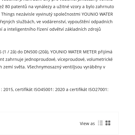
ež 80 patentů na vynálezy a užitné vzory a bylo zahrnuto
f Things nezávisle vyvinutý společnostmi YOUNIO WATER
eřejných službách, ve vodárenství, vypouštění odpadních
 a inteligentního řízení odvětví základních zdrojů
5 (1 / 2â) do DN500 (20â), YOUNIO WATER METER přijímá
t zahrnuje jednoproudové, víceproudové, volumetrické
h zemí světa. Všechny
mosazný ventil
Jsou vyráběny v
2015, certifikát ISO45001: 2020 a certifikát ISO27001:
View as