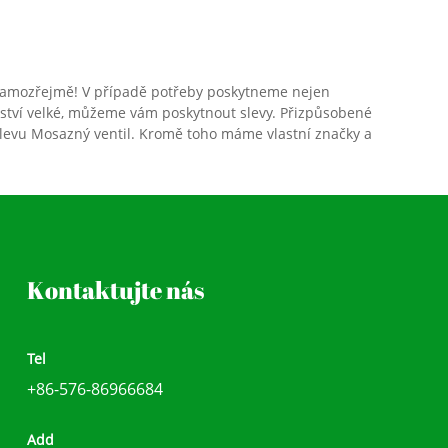
 samozřejmě! V případě potřeby poskytneme nejen
žství velké, můžeme vám poskytnout slevy. Přizpůsobené
it slevu Mosazný ventil. Kromě toho máme vlastní značky a
Kontaktujte nás
Tel
+86-576-86966684
Add