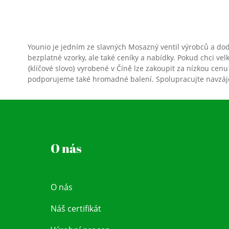
Younio je jedním ze slavných Mosazný ventil výrobců a do
bezplatné vzorky, ale také ceníky a nabídky. Pokud chci 
{klíčové slovo} vyrobené v Číně lze zakoupit za nízkou cenu
podporujeme také hromadné balení. Spolupracujte navzáje
O nás
O nás
Náš certifikát