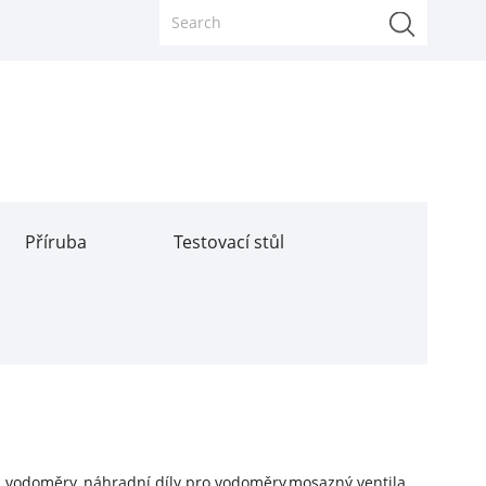
Příruba
Testovací stůl
a vodoměry, náhradní díly pro vodoměry,
mosazný ventil
a