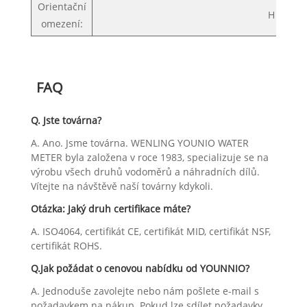
Orientační
H HORI
omezení:
FAQ
Q. Jste továrna?
A. Ano. Jsme továrna. WENLING YOUNIO WATER
METER byla založena v roce 1983, specializuje se na
výrobu všech druhů vodoměrů a náhradních dílů.
Vítejte na návštěvě naší továrny kdykoli.
Otázka: Jaký druh certifikace máte?
A. ISO4064, certifikát CE, certifikát MID, certifikát NSF,
certifikát ROHS.
Q.Jak požádat o cenovou nabídku od YOUNNIO?
A. Jednoduše zavolejte nebo nám pošlete e-mail s
požadavkem na nákup. Pokud lze sdílet požadavky