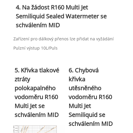
4. Na žádost R160 Multi Jet
Semiliquid Sealed Watermeter se
schválením MID
Zařízení pro dálkový přenos lze přidat na vyžádání
Pulzní výstup 10L/Puls
5. Křivka tlakové
6. Chybová
ztráty
křivka
polokapalného
utěsněného
vodoměru R160
vodoměru R160
Multi Jet se
Multi Jet
schválením MID
Semiliquid se
schválením MID