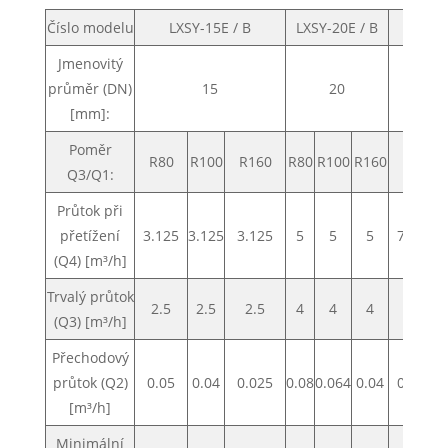
Číslo modelu
LXSY-15E / B
LXSY-20E / B
LXS
Jmenovitý
průměr (DN)
15
20
[mm]:
Poměr
R80
R100
R160
R80
R100
R160
R80
Q3/Q1:
Průtok při
přetížení
3.125
3.125
3.125
5
5
5
7.875
(Q4) [m³/h]
Trvalý průtok
2.5
2.5
2.5
4
4
4
6.3
(Q3) [m³/h]
Přechodový
průtok (Q2)
0.05
0.04
0.025
0.08
0.064
0.04
0.126
[m³/h]
Minimální