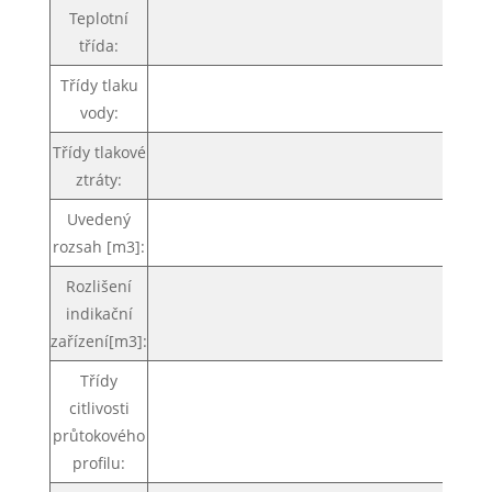
Teplotní
T
třída:
Třídy tlaku
MAP
vody:
Třídy tlakové
△
ztráty:
Uvedený
99
rozsah [m3]:
Rozlišení
indikační
0.0
zařízení[m3]:
Třídy
citlivosti
U0
průtokového
profilu: