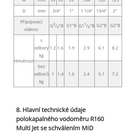
D
mm
3/4"
1"
1 1/4"
13/4"
2"
Připojovací
3
1
G1"B
G2"B
G2"B
G
/
"B
G1
/
"B
4
4
vlákno:
s
odbory
1.2
1.6
1.9
2.9
6.1
8.2
kg
Hmotnost
bez
odborů
1
1.4
1.6
2.4
5.1
7.2
kg
8. Hlavní technické údaje
polokapalného vodoměru R160
Multi Jet se schválením MID