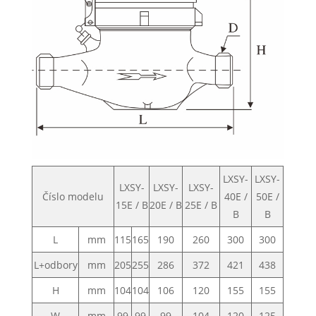
LXSY-
LXSY-
LXSY-
LXSY-
LXSY-
Číslo modelu
40E /
50E /
15E / B
20E / B
25E / B
B
B
L
mm
115
165
190
260
300
300
L+odbory
mm
205
255
286
372
421
438
H
mm
104
104
106
120
155
155
W
mm
99
99
99
104
120
125