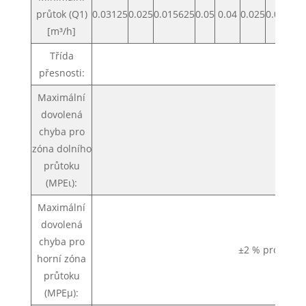
průtok (Q1)
0.03125
0.025
0.015625
0.05
0.04
0.025
0.07875
[m³/h]
Třída
přesnosti:
Maximální
dovolená
chyba pro
±
zóna dolního
průtoku
(MPEι):
Maximální
dovolená
chyba pro
±2 % pro vodu
horní zóna
průtoku
(MPEμ):