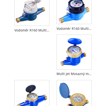
Vodoměr R160 Multi Jet Dry Dial
Vodoměr R160 Multi Jet Suchý typ v mosazném těle s indukčním předvybaveným
Multi Jet Mosazný měřič na studenou vodu