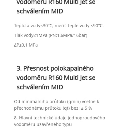
vodoměru R160 Multi Jet se
schválením MID
Teplota vody≤30℃; měřič teplé vody ≤90℃.
Tlak vody≤1MPa (PN:1,6MPa/16bar)
ΔP≤0,1 MPa
3. Přesnost polokapalného
vodoměru R160 Multi Jet se
schválením MID
Od minimálního průtoku (qmin) včetně k
přechodnému průtoku (qt) bez: ± 5 %
8. Hlavní technické údaje jednoproudového
vodoměru uzavřeného typu