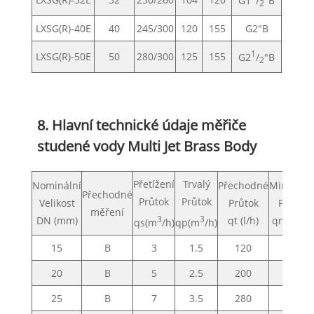
2
LXSG(R)-40E
40
245/300
120
155
G2"B
1
LXSG(R)-50E
50
280/300
125
155
G2
/
"B
2
8. Hlavní technické údaje měřiče
studené vody Multi Jet Brass Body
Přetížení
Trvalý
Nominální
Přechodné
Minimáln
Přechodné
Průtok
Průtok
Velikost
Průtok
Průtok
měření
DN (mm)
3
3
qt (l/h)
qmin(l/h
qs(m
/h)
qp(m
/h)
15
B
3
1.5
120
30
20
B
5
2.5
200
50
25
B
7
3.5
280
70