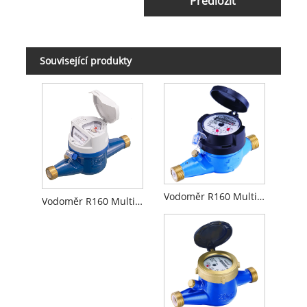
Předložit
Související produkty
Vodoměr R160 Multi Jet Dry Dial
Vodoměr R160 Multi Jet Suchý typ v mosazném těle s indukčním předvybaveným