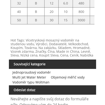
32
B
12
6.0
480
120
40
B
20
10
800
200
50
B
30
15
3000
450
Hot Tags: Vícetryskový mosazný vodoměr na
studenou vodu, Výrobci, Dodavatelé, Velkoobchod,
Koupím, Továrna, Na zakázku, Skladem, Hromadné,
Vzorek zdarma, Značky, Čína, Made in China, Levně,
Sleva, Nízká cena, Koupit Sleva, Cena, Ceník, Nabídka
Související kategorie
Jednoproudový vodoměr
Multi Jet Water Meter
Objemový měřič vody
Vodoměr typu Woltman
Odeslat dotaz
Neváhejte a napište svůj dotaz do formuláře
níže. Odpovíme vám do 24 hodin.