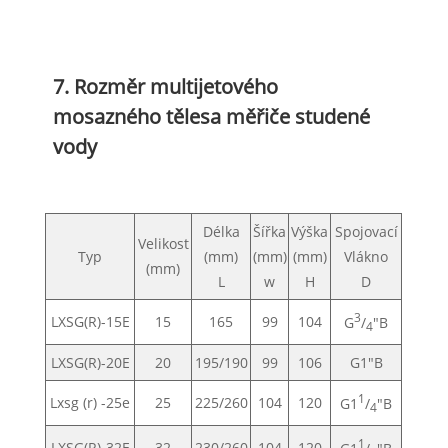
7. Rozměr multijetového
mosazného tělesa měřiče studené
vody
Délka
Šířka
Výška
Spojovací
Velikost
Typ
(mm)
(mm)
(mm)
Vlákno
(mm)
L
w
H
D
3
LXSG(R)-15E
15
165
99
104
G
/
"B
4
LXSG(R)-20E
20
195/190
99
106
G1"B
1
Lxsg (r) -25e
25
225/260
104
120
G1
/
"B
4
1
LXSG(R)-32E
32
230/260
104
120
G1
/
"B