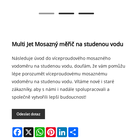
Multi Jet Mosazný měřič na studenou vodu
Následuje úvod do víceproudového mosazného
vodoměru na studenou vodu, doufám, že vám pomůžu
lépe porozumět víceproudovému mosaznému
vodoměru na studenou vodu. Vítáme nové i staré
zákazníky, aby s námi i nadále spolupracovali a
společně vytvořili lepší budoucnost!
Odeslat dotaz
Facebook
X
WhatsApp
Pinterest
LinkedIn
Share