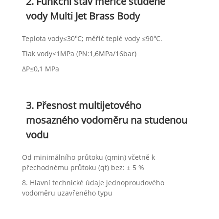
2. Funkční stav měřiče studené
vody Multi Jet Brass Body
Teplota vody≤30℃; měřič teplé vody ≤90℃.
Tlak vody≤1MPa (PN:1,6MPa/16bar)
ΔP≤0,1 MPa
3. Přesnost multijetového
mosazného vodoměru na studenou
vodu
Od minimálního průtoku (qmin) včetně k
přechodnému průtoku (qt) bez: ± 5 %
8. Hlavní technické údaje jednoproudového
vodoměru uzavřeného typu