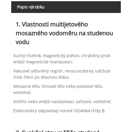
Popis výrobku
1. Vlastnosti multijetového
mosazného vodoměru na studenou
vodu
Suchý číselník, magnetický pohon, chráněný proti
vnější magnetické manipulaci;
Vakuově utěsněný registr, mrazuvzdorný, udržuje
čisté čtení po dlouhou dobu;
Mosazné tělo, litinové tělo nebo plastové tělo,
volitelné;
Vnitřní nebo vnější nastavovací zařízení, volitelné;
Elektroměry odpovídají normě ISO4064 třídy B;