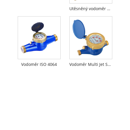
Utěsněný vodoměr R160 Multi Jet Semiliquid se schválením MID
Vodoměr ISO 4064
Vodoměr Multi Jet Suchý