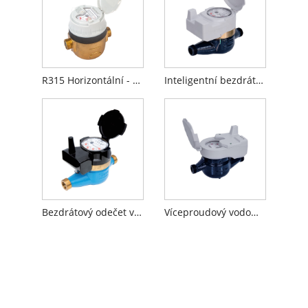
R315 Horizontální - volumetrický vodoměr
Inteligentní bezdrátový vodoměr
Bezdrátový odečet vodoměru
Víceproudový vodoměr s kapalinovým uzavřením s předem vybaveným indukčním zařízením