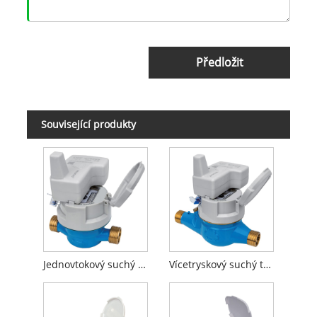
Předložit
Související produkty
Jednovtokový suchý vodoměr s indukčním předvybaveným
Vícetryskový suchý typ vodoměru s indukčním předvybaveným se schválením MID