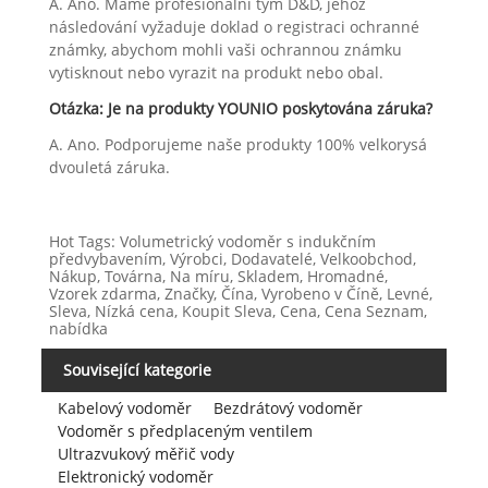
A. Ano. Máme profesionální tým D&D, jehož
následování vyžaduje doklad o registraci ochranné
známky, abychom mohli vaši ochrannou známku
vytisknout nebo vyrazit na produkt nebo obal.
Otázka: Je na produkty YOUNIO poskytována záruka?
A. Ano. Podporujeme naše produkty 100% velkorysá
dvouletá záruka.
Hot Tags: Volumetrický vodoměr s indukčním
předvybavením, Výrobci, Dodavatelé, Velkoobchod,
Nákup, Továrna, Na míru, Skladem, Hromadné,
Vzorek zdarma, Značky, Čína, Vyrobeno v Číně, Levné,
Sleva, Nízká cena, Koupit Sleva, Cena, Cena Seznam,
nabídka
Související kategorie
Kabelový vodoměr
Bezdrátový vodoměr
Vodoměr s předplaceným ventilem
Ultrazvukový měřič vody
Elektronický vodoměr