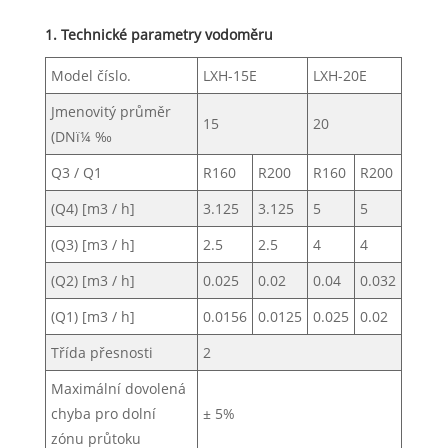
1. Technické parametry vodoměru
Model číslo.
LXH-15E
LXH-20E
Jmenovitý průměr
15
20
(DNï¼ ‰
Q3 / Q1
R160
R200
R160
R200
(Q4) [m3 / h]
3.125
3.125
5
5
(Q3) [m3 / h]
2.5
2.5
4
4
(Q2) [m3 / h]
0.025
0.02
0.04
0.032
(Q1) [m3 / h]
0.0156
0.0125
0.025
0.02
Třída přesnosti
2
Maximální dovolená
chyba pro dolní
± 5%
zónu průtoku