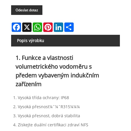
Odeslat dotaz
Facebook
X
WhatsApp
Pinterest
LinkedIn
Share
Popis výrobku
1. Funkce a vlastnosti
volumetrického vodoměru s
předem vybaveným indukčním
zařízením
1. Vysoká třída ochrany: IP68
2. Vysoká přesnost¼ˆ¼ˆR315¼¼¼
3. Vysoká přesnost, dobrá stabilita
4. Získejte duální certifikaci zdraví NFS