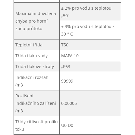
± 2% pro vodu s teplotou
Maximální dovolená
„50“
chyba pro horní
± 3% pro vodu s teplotou>
zónu průtoku
30 ° C
Teplotní třída
T50
Třída tlaku vody
MAPA 10
Třída tlakové ztráty
„P63
Indikační rozsah
99999
(m3
Rozlišení
indikačního zařízení
0.00005
(m3
Třídy citlivosti profilu
U0 D0
toku