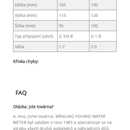
Délka (mm)
165
190
Výška (mm)
115
120
Šířka (mm)
95
100
Typ připojení (závit)
G 3/4 B
G 1 B
Váha
1.7
2.0
Křivka chyby:
FAQ
Otázka: Jste továrna?
A. Ano. Jsme továrna. WENLING YOUNIO WATER
METER byl založen v roce 1983 a specializuje se na
výrobu všech druhů vodoměrů a náhradních dílů.