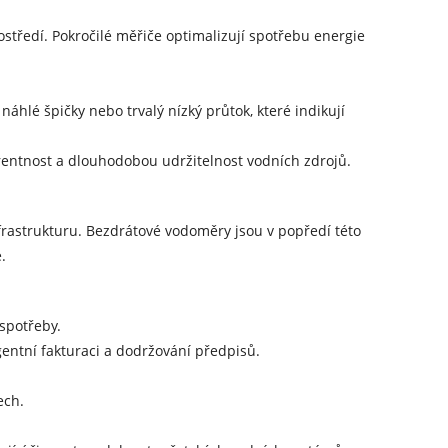
středí. Pokročilé měřiče optimalizují spotřebu energie
hlé špičky nebo trvalý nízký průtok, které indikují
arentnost a dlouhodobou udržitelnost vodních zdrojů.
nfrastrukturu. Bezdrátové vodoměry jsou v popředí této
.
 spotřeby.
entní fakturaci a dodržování předpisů.
ech.