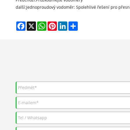
další:
Jednoproudový vodoměr: Spolehlivé řešení pro přes
Facebook
X
WhatsApp
Pinterest
LinkedIn
Share