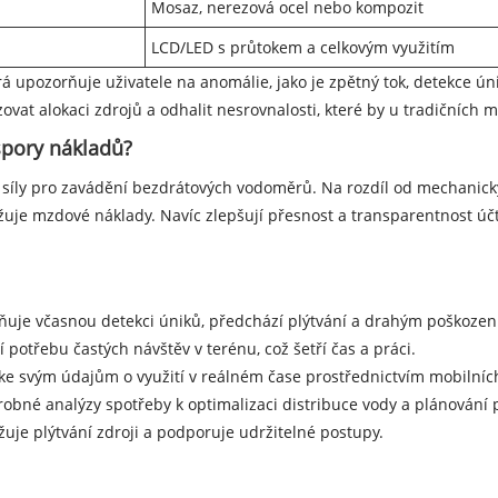
Mosaz, nerezová ocel nebo kompozit
LCD/LED s průtokem a celkovým využitím
 upozorňuje uživatele na anomálie, jako je zpětný tok, detekce úni
vat alokaci zdrojů a odhalit nesrovnalosti, které by u tradičních
spory nákladů?
í síly pro zavádění bezdrátových vodoměrů. Na rozdíl od mechanický
ižuje mzdové náklady. Navíc zlepšují přesnost a transparentnost úč
ňuje včasnou detekci úniků, předchází plýtvání a drahým poškození
 potřebu častých návštěv v terénu, což šetří čas a práci.
 ke svým údajům o využití v reálném čase prostřednictvím mobilníc
drobné analýzy spotřeby k optimalizaci distribuce vody a plánování 
žuje plýtvání zdroji a podporuje udržitelné postupy.