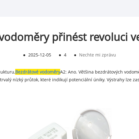
vodoměry přinést revoluci v
●
2025-12-05
●
4
●
Nechte mi zprávu
rukturu,
Bezdrátové vodoměry
A2: Ano. Většina bezdrátových vodomě
valý nízký průtok, které indikují potenciální úniky. Výstrahy lze z