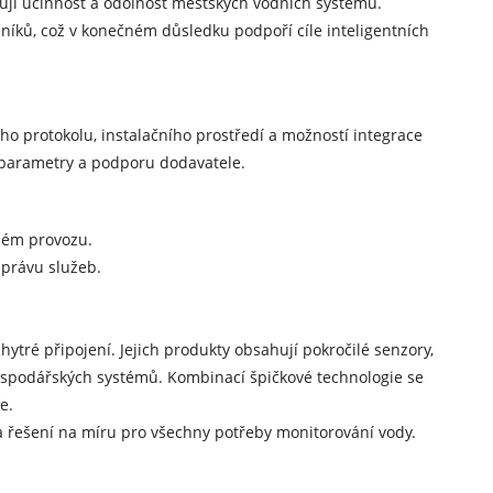
nují účinnost a odolnost městských vodních systémů.
zníků, což v konečném důsledku podpoří cíle inteligentních
 protokolu, instalačního prostředí a možností integrace
é parametry a podporu dodavatele.
bém provozu.
správu služeb.
tré připojení. Jejich produkty obsahují pokročilé senzory,
hospodářských systémů. Kombinací špičkové technologie se
e.
 a řešení na míru pro všechny potřeby monitorování vody.