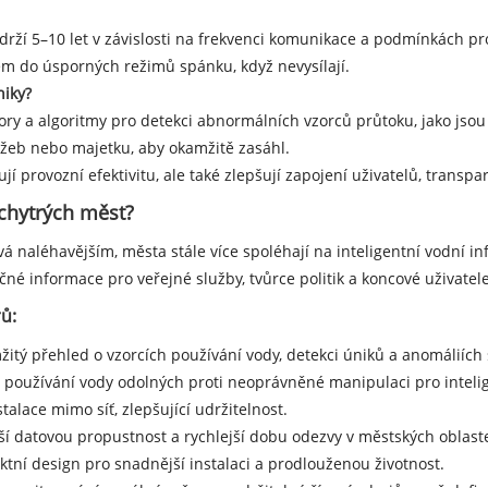
ží 5–10 let v závislosti na frekvenci komunikace a podmínkách pro
m do úsporných režimů spánku, když nevysílají.
iky?
 a algoritmy pro detekci abnormálních vzorců průtoku, jako jsou ná
lužeb nebo majetku, aby okamžitě zasáhl.
 provozní efektivitu, ale také zlepšují zapojení uživatelů, transp
chytrých měst?
vá naléhavějším, města stále více spoléhají na inteligentní vodní i
čné informace pro veřejné služby, tvůrce politik a koncové uživatele
ů:
žitý přehled o vzorcích používání vody, detekci úniků a anomáliích
 používání vody odolných proti neoprávněné manipulaci pro intelig
talace mimo síť, zlepšující udržitelnost.
vyšší datovou propustnost a rychlejší dobu odezvy v městských oblast
ktní design pro snadnější instalaci a prodlouženou životnost.