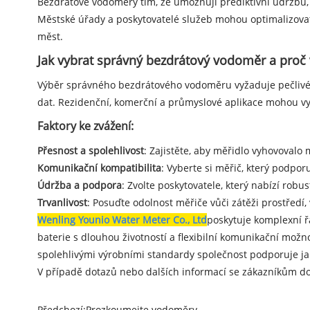
Bezdrátové vodoměry tím, že umožňují prediktivní údržbu, 
Městské úřady a poskytovatelé služeb mohou optimalizovat 
měst.
Jak vybrat správný bezdrátový vodoměr a proč 
Výběr správného bezdrátového vodoměru vyžaduje pečlivé z
dat. Rezidenční, komerční a průmyslové aplikace mohou vy
Faktory ke zvážení:
Přesnost a spolehlivost
: Zajistěte, aby měřidlo vyhovoval
Komunikační kompatibilita
: Vyberte si měřič, který podpor
Údržba a podpora
: Zvolte poskytovatele, který nabízí robu
Trvanlivost
: Posuďte odolnost měřiče vůči zátěži prostředí, v
Wenling Younio Water Meter Co., Ltd
poskytuje komplexní ř
baterie s dlouhou životností a flexibilní komunikační mož
spolehlivými výrobními standardy společnost podporuje jak
V případě dotazů nebo dalších informací se zákazníkům d
Předchozí:
Prozkoumejte vodoměry