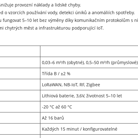
snižuje provozní náklady a lidské chyby.
ed o vzorcích používání vody, detekci úniků a anomáliích spotřeby.
u fungovat 5–10 let bez výměny díky komunikačním protokolům s n
mi chytrých měst a infrastrukturou podporující IoT.
0,03–6 m³/h (obytné), 0,5–50 m³/h (průmyslové)
Třída B / ±2 %
LoRaWAN, NB-IoT, RF, Zigbee
Lithiová baterie, 3,6V, životnost 5–10 let
-20 °C až 60 °C
Až 16 barů
Každých 15 minut / konfigurovatelné