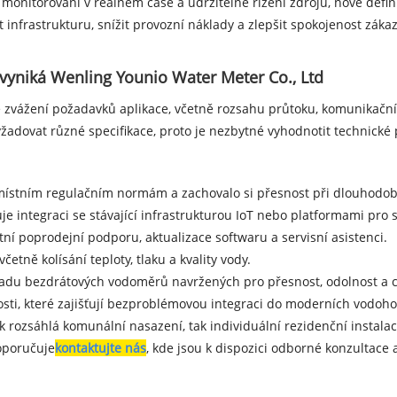
monitorování v reálném čase a udržitelné řízení zdrojů, nově defi
infrastrukturu, snížit provozní náklady a zlepšit spokojenost záka
vyniká Wenling Younio Water Meter Co., Ltd
vážení požadavků aplikace, včetně rozsahu průtoku, komunikačního
žadovat různé specifikace, proto je nezbytné vyhodnotit technick
o místním regulačním normám a zachovalo si přesnost při dlouhodo
uje integraci se stávající infrastrukturou IoT nebo platformami pro 
stní poprodejní podporu, aktualizace softwaru a servisní asistenci.
četně kolísání teploty, tlaku a kvality vody.
adu bezdrátových vodoměrů navržených pro přesnost, odolnost a chy
nosti, které zajišťují bezproblémovou integraci do moderních vodo
 rozsáhlá komunální nasazení, tak individuální rezidenční instalac
oporučuje
kontaktujte nás
, kde jsou k dispozici odborné konzultace