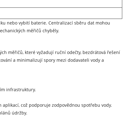
ku nebo vybití baterie. Centralizací sběru dat mohou
 mechanických měřičů chyběly.
ch měřičů, které vyžadují ruční odečty, bezdrátová řešení
tování a minimalizují spory mezi dodavateli vody a
m infrastruktury.
h aplikací, což podporuje zodpovědnou spotřebu vody.
plánů údržby.