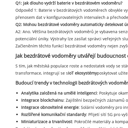
Q1: Jak dlouho vydrží baterie v bezdrátovém vodoměru?
Odpověď 1: Baterie v bezdrátových vodoměrech obvykle vydr
přenosem dat v konfigurovatelných intervalech a přechode
Q2: Mohou bezdrátové vodoměry automaticky detekovat ún
A2: Ano. Většina bezdrátových vodoměrů je vybavena senzory
potenciální úniky. Výstrahy lze zasílat správci veřejných s
Začleněním těchto funkcí bezdrátové vodoměry nejen zvyšují
Jak bezdrátové vodoměry utvářejí budoucnost 
S tím, jak městská populace roste a nedostatek vody se stá
transformace, integrují se s
IoT ekosystémy
poskytovat užite
Budoucí trendy v technologii bezdrátových vodoměr
Analytika založená na umělé inteligenci
: Poskytuje okam
Integrace blockchainu
: Zajištění bezpečných záznamů o
Integrace obnovitelné energie
: Solární vodoměry pro ins
Rozšířené komunikační standardy
: Přijetí sítí 5G pro 
Miniaturizace a trvanlivost
: Pokročilé materiály a kompa