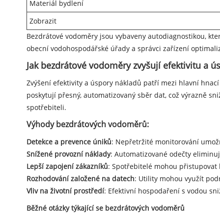
Materiál bydlení
Zobrazit
Bezdrátové vodoměry jsou vybaveny autodiagnostikou, která
obecní vodohospodářské úřady a správci zařízení optimalizo
Jak bezdrátové vodoměry zvyšují efektivitu a ú
Zvýšení efektivity a úspory nákladů patří mezi hlavní hnac
poskytují přesný, automatizovaný sběr dat, což výrazně sn
spotřebiteli.
Výhody bezdrátových vodoměrů:
Detekce a prevence úniků
: Nepřetržité monitorování umož
Snížené provozní náklady
: Automatizované odečty eliminují
Lepší zapojení zákazníků
: Spotřebitelé mohou přistupovat
Rozhodování založené na datech
: Utility mohou využít po
Vliv na životní prostředí
: Efektivní hospodaření s vodou sni
Běžné otázky týkající se bezdrátových vodoměrů