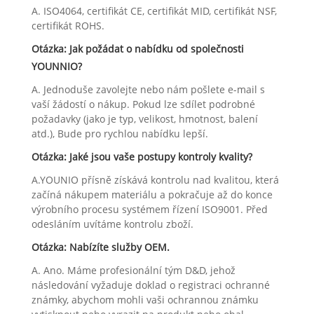
A. ISO4064, certifikát CE, certifikát MID, certifikát NSF,
certifikát ROHS.
Otázka: Jak požádat o nabídku od společnosti
YOUNNIO?
A. Jednoduše zavolejte nebo nám pošlete e-mail s
vaší žádostí o nákup. Pokud lze sdílet podrobné
požadavky (jako je typ, velikost, hmotnost, balení
atd.), Bude pro rychlou nabídku lepší.
Otázka: Jaké jsou vaše postupy kontroly kvality?
A.YOUNIO přísně získává kontrolu nad kvalitou, která
začíná nákupem materiálu a pokračuje až do konce
výrobního procesu systémem řízení ISO9001. Před
odesláním uvítáme kontrolu zboží.
Otázka: Nabízíte služby OEM.
A. Ano. Máme profesionální tým D&D, jehož
následování vyžaduje doklad o registraci ochranné
známky, abychom mohli vaši ochrannou známku