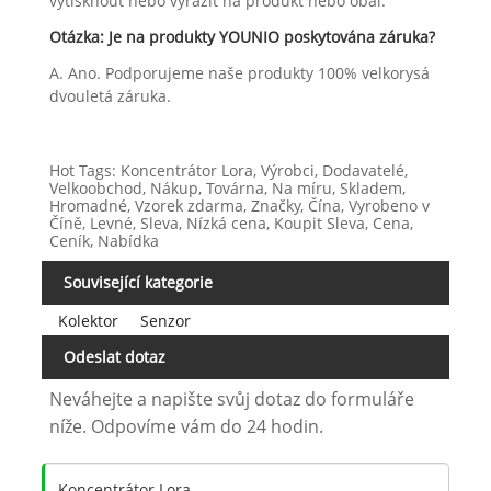
vytisknout nebo vyrazit na produkt nebo obal.
Otázka: Je na produkty YOUNIO poskytována záruka?
A. Ano. Podporujeme naše produkty 100% velkorysá
dvouletá záruka.
Hot Tags: Koncentrátor Lora, Výrobci, Dodavatelé,
Velkoobchod, Nákup, Továrna, Na míru, Skladem,
Hromadné, Vzorek zdarma, Značky, Čína, Vyrobeno v
Číně, Levné, Sleva, Nízká cena, Koupit Sleva, Cena,
Ceník, Nabídka
Související kategorie
Kolektor
Senzor
Odeslat dotaz
Neváhejte a napište svůj dotaz do formuláře
níže. Odpovíme vám do 24 hodin.