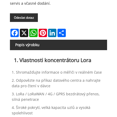
servis a včasné dodání.
Odeslat dotaz
Facebook
X
WhatsApp
Pinterest
LinkedIn
Share
Popis výrobku
1. Vlastnosti koncentrátoru Lora
1. Shromažďujte informace o měřiči v reálném čase
2. Odpovězte na příkaz datového centra a nahrajte
data pro čtení v dávce
3. LoRa / LoRaWAN / 4G / GPRS bezdrátový přenos,
silná penetrace
4. Široké pokrytí, velká kapacita uzlů a vysoká
spolehlivost