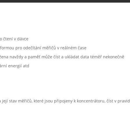
o čtení v dávce
atformou pro odečítání měřičů v reálném čase
ožena navždy a paměť může číst a ukládat data téměř nekonečně
ární energií atd
její stav měřičů, které jsou připojeny k koncentrátoru, číst v prav