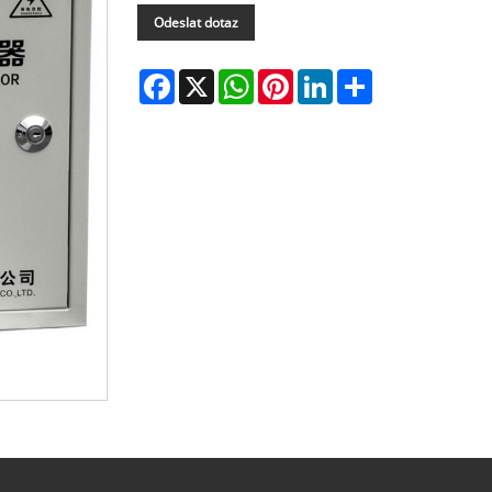
Odeslat dotaz
Facebook
X
WhatsApp
Pinterest
LinkedIn
Share