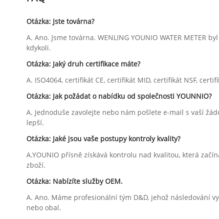
Otázka: Jste továrna?
A. Ano. Jsme továrna. WENLING YOUNIO WATER METER byl zal
kdykoli.
Otázka: Jaký druh certifikace máte?
A. ISO4064, certifikát CE, certifikát MID, certifikát NSF, certi
Otázka: Jak požádat o nabídku od společnosti YOUNNIO?
A. Jednoduše zavolejte nebo nám pošlete e-mail s vaší žádo
lepší.
Otázka: Jaké jsou vaše postupy kontroly kvality?
A.YOUNIO přísně získává kontrolu nad kvalitou, která zač
zboží.
Otázka: Nabízíte služby OEM.
A. Ano. Máme profesionální tým D&D, jehož následování v
nebo obal.