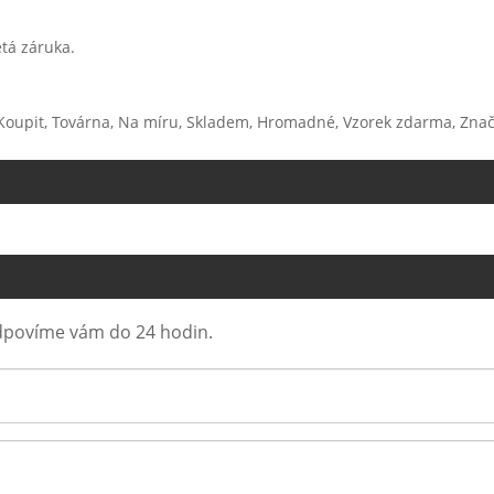
tá záruka.
Koupit, Továrna, Na míru, Skladem, Hromadné, Vzorek zdarma, Značky
Odpovíme vám do 24 hodin.