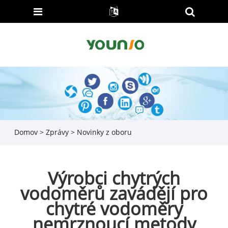
Domov
>
Zprávy
>
Novinky z oboru
Výrobci chytrých
vodoměrů zavádějí pro
chytré vodoměry
nemrznoucí metody