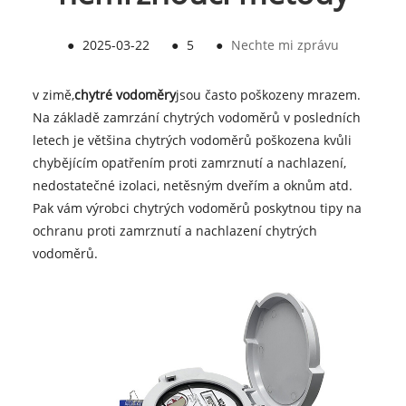
●
2025-03-22
●
5
●
Nechte mi zprávu
v zimě,
chytré vodoměry
jsou často poškozeny mrazem.
Na základě zamrzání chytrých vodoměrů v posledních
letech je většina chytrých vodoměrů poškozena kvůli
chybějícím opatřením proti zamrznutí a nachlazení,
nedostatečné izolaci, netěsným dveřím a oknům atd.
Pak vám výrobci chytrých vodoměrů poskytnou tipy na
ochranu proti zamrznutí a nachlazení chytrých
vodoměrů.