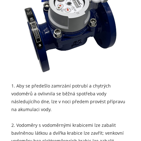
1. Aby se předešlo zamrzání potrubí a chytrých
vodoměrů a ovlivnila se běžná spotřeba vody
následujícího dne, lze v noci předem provést přípravu
na akumulaci vody.
2. Vodoměry s vodoměrnými krabicemi lze zabalit
bavlněnou látkou a dvířka krabice lze zavřít; venkovní
vodoměry bez elektroměrových krabic lze zabalit