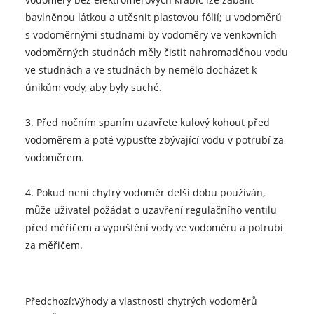
bavlněnou látkou a utěsnit plastovou fólií; u vodoměrů
s vodoměrnými studnami by vodoměry ve venkovních
vodoměrných studnách měly čistit nahromaděnou vodu
ve studnách a ve studnách by nemělo docházet k
únikům vody, aby byly suché.
3. Před nočním spaním uzavřete kulový kohout před
vodoměrem a poté vypusťte zbývající vodu v potrubí za
vodoměrem.
4. Pokud není chytrý vodoměr delší dobu používán,
může uživatel požádat o uzavření regulačního ventilu
před měřičem a vypuštění vody ve vodoměru a potrubí
za měřičem.
Předchozí:
Výhody a vlastnosti chytrých vodoměrů