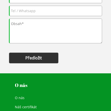
Předložit
O nás
O nás
Náš certifikát