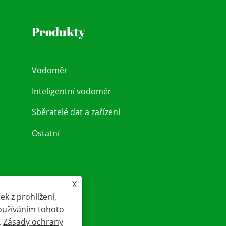
Produkty
Vodoměr
Inteligentní vodoměr
Sběratelé dat a zařízení
Ostatní
X
k z prohlížení,
Používáním tohoto
.
Zásady ochrany