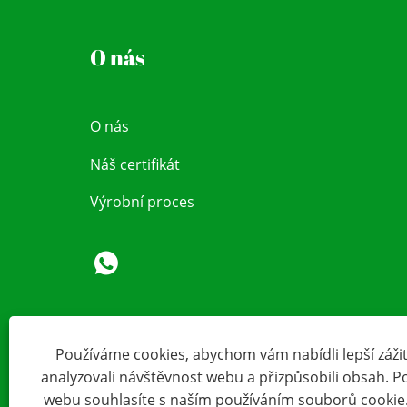
O nás
O nás
Náš certifikát
Výrobní proces
Používáme cookies, abychom vám nabídli lepší zážite
analyzovali návštěvnost webu a přizpůsobili obsah. 
webu souhlasíte s naším používáním souborů cookie