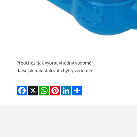
Předchozí:
Jak vybrat vhodný vodoměr
další:
Jak nainstalovat chytrý vodoměr
Facebook
X
WhatsApp
Pinterest
LinkedIn
Share