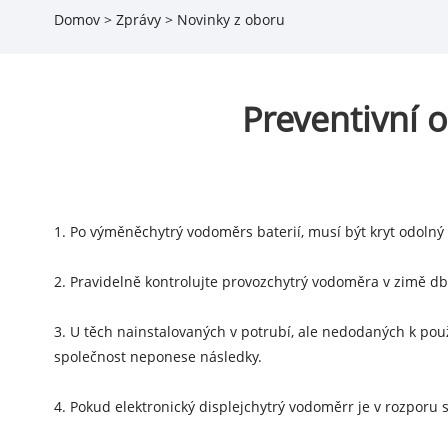
Domov
>
Zprávy
>
Novinky z oboru
Preventivní 
1. Po výměně
chytrý vodoměr
s baterií, musí být kryt odolný
2. Pravidelně kontrolujte provoz
chytrý vodoměr
a v zimě db
3. U těch nainstalovaných v potrubí, ale nedodaných k pou
společnost neponese následky.
4. Pokud elektronický displej
chytrý vodoměr
r je v rozporu