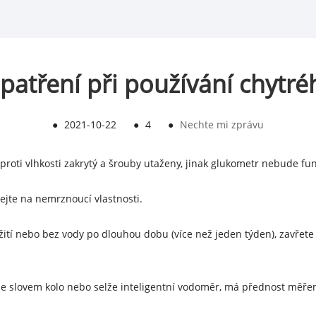
opatření při používání chyt
●
2021-10-22
●
4
●
Nechte mi zprávu
 proti vlhkosti zakrytý a šrouby utaženy, jinak glukometr nebude fun
ejte na nemrznoucí vlastnosti.
žití nebo bez vody po dlouhou dobu (více než jeden týden), zavřete
 se slovem kolo nebo selže inteligentní vodoměr, má přednost měření