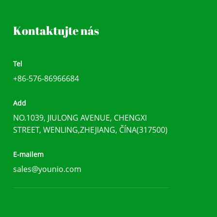
Kontaktujte nás
Tel
+86-576-86966684
Add
NO.1039, JIULONG AVENUE, CHENGXI
STREET, WENLING,ZHEJIANG, ČÍNA(317500)
E-mailem
sales@younio.com